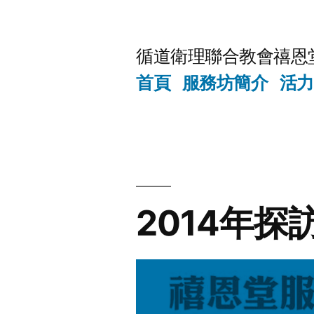
Skip
to
循道衛理聯合教會禧恩
content
首頁
服務坊簡介
活力
2014年探