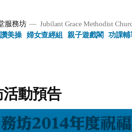
堂服務坊
Jubilant Grace Methodist Churc
讚美操
婦女查經組
親子遊戲閣
功課輔
訪活動預告