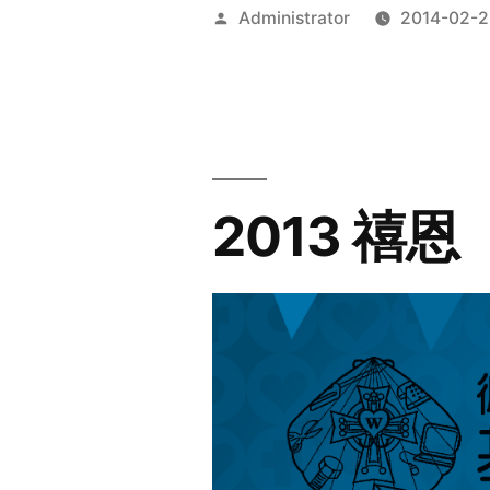
Posted
Administrator
2014-02-2
by
2013 禧恩