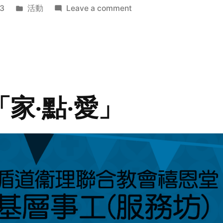
Posted
on
3
活動
Leave a comment
in
2014
年
探
訪
活
動
「家‧點‧愛」
預
告