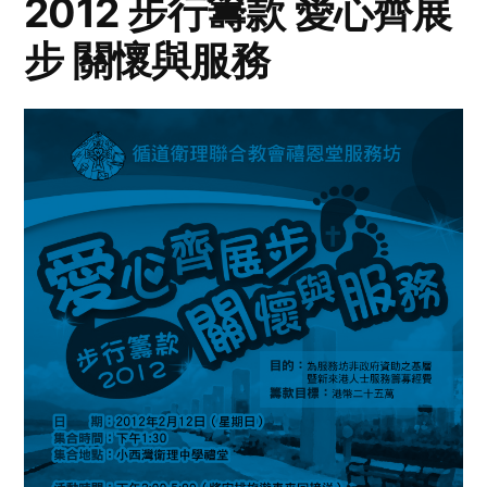
2012 步行籌款 愛心齊展
步 關懷與服務