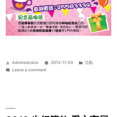
Posted
Posted
Administrator
2013-11-03
活動
by
on
in
Leave a comment
2013
禧
恩
「家‧
點‧
愛」