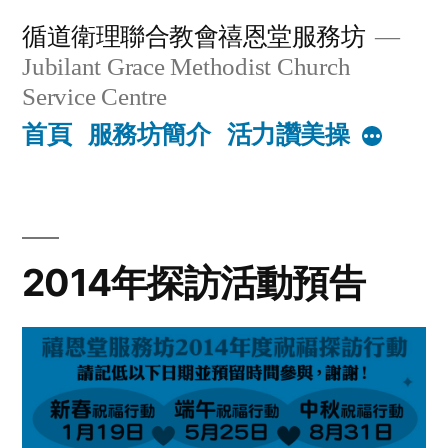
Skip
循道衛理聯合教會禧恩堂服務坊
to
Jubilant Grace Methodist Church
content
Service Centre
首頁
服務坊簡介
活力讚美操
More
2014年探訪活動預告