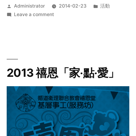
Posted
Posted
Administrator
2014-02-23
活動
by
on
in
Leave a comment
2014
年
探
訪
活
動
2013 禧恩「家‧點‧愛」
預
告