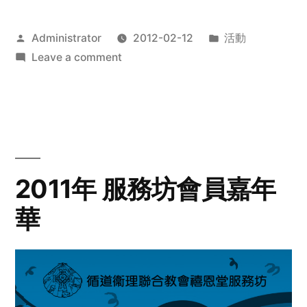
Posted
Posted
Administrator
2012-02-12
活動
by
on
in
Leave a comment
2012
步
行
籌
款
愛
2011年 服務坊會員嘉年
心
華
齊
展
步
關
懷
與