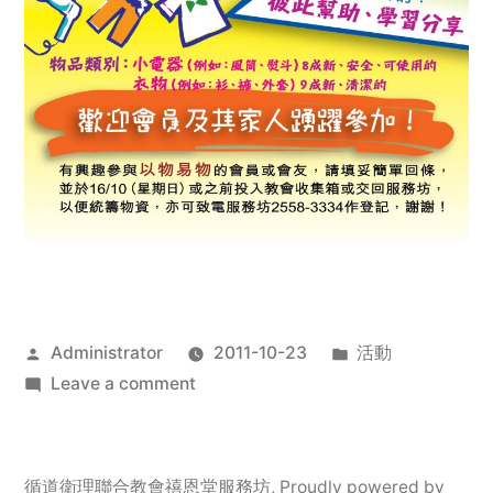
Posted
Posted
Administrator
2011-10-23
活動
by
on
in
Leave a comment
2011
年
服
循道衛理聯合教會禧恩堂服務坊
,
Proudly powered by