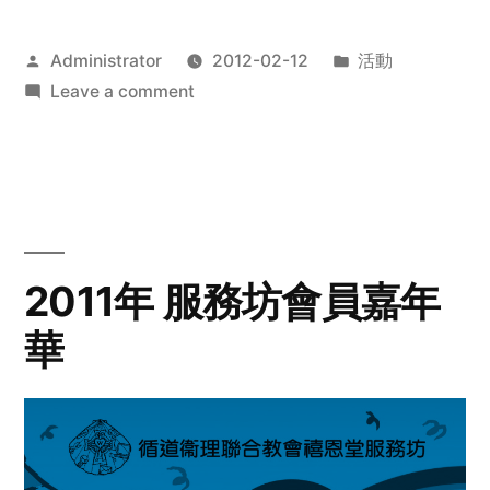
Posted
Posted
Administrator
2012-02-12
活動
by
on
in
Leave a comment
2012
步
行
籌
款
愛
2011年 服務坊會員嘉年
心
華
齊
展
步
關
懷
與