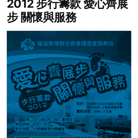
2012 步行籌款 愛心齊展
步 關懷與服務