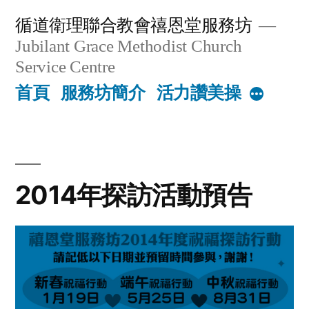
Skip
循道衛理聯合教會禧恩堂服務坊
to
Jubilant Grace Methodist Church
content
Service Centre
首頁
服務坊簡介
活力讚美操
More
2014年探訪活動預告