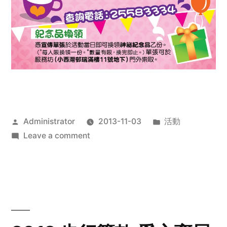
Posted
Posted
Administrator
2013-11-03
活動
by
on
in
Leave a comment
2013
禧
恩
「家‧
點‧
愛」