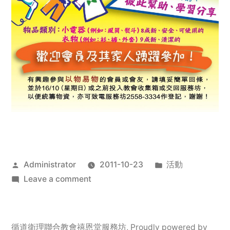
Posted
Posted
Administrator
2011-10-23
活動
by
on
in
Leave a comment
2011
年
服
循道衛理聯合教會禧恩堂服務坊
,
Proudly powered by