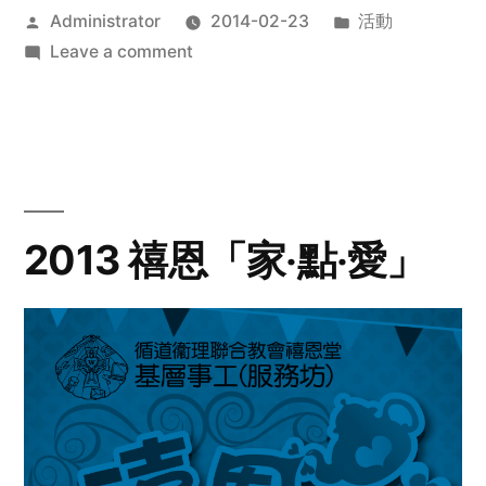
Posted
Posted
Administrator
2014-02-23
活動
by
on
in
Leave a comment
2014
年
探
訪
活
動
2013 禧恩「家‧點‧愛」
預
告