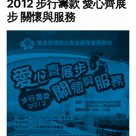
2012 步行籌款 愛心齊展
步 關懷與服務