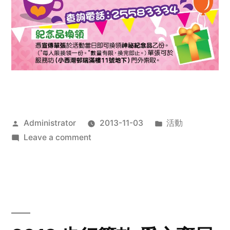
Posted
Posted
Administrator
2013-11-03
活動
by
on
in
Leave a comment
2013
禧
恩
「家‧
點‧
愛」