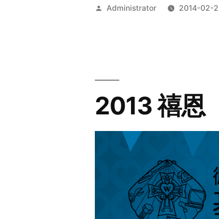
Posted
Administrator
2014-02-2
by
2013 禧恩