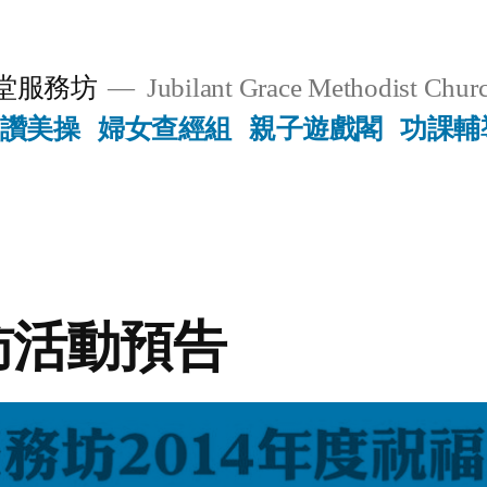
堂服務坊
Jubilant Grace Methodist Churc
讚美操
婦女查經組
親子遊戲閣
功課輔
訪活動預告