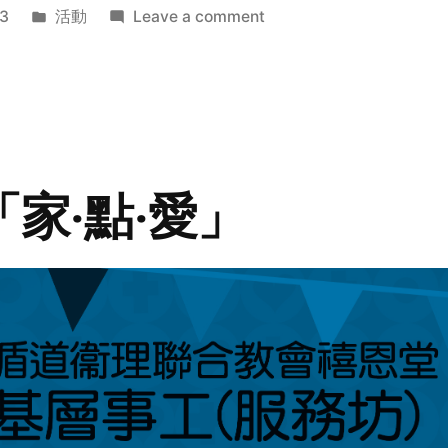
Posted
on
3
活動
Leave a comment
in
2014
年
探
訪
活
動
「家‧點‧愛」
預
告