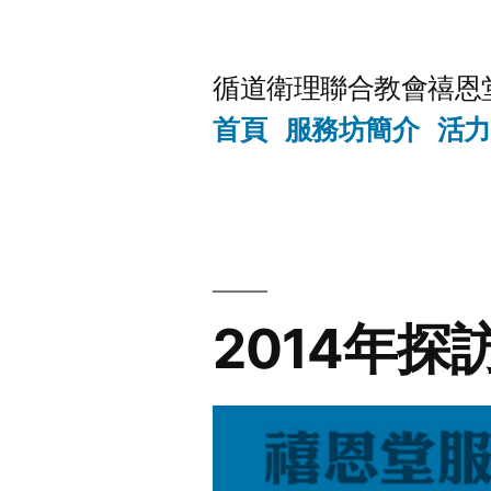
Skip
to
循道衛理聯合教會禧恩
content
首頁
服務坊簡介
活力
2014年探