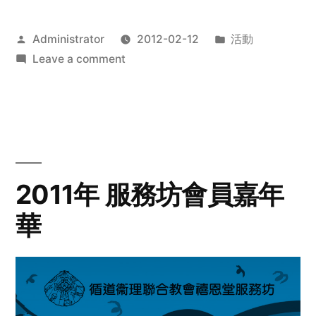
Posted
Posted
Administrator
2012-02-12
活動
by
on
in
Leave a comment
2012
步
行
籌
款
愛
2011年 服務坊會員嘉年
心
華
齊
展
步
關
懷
與