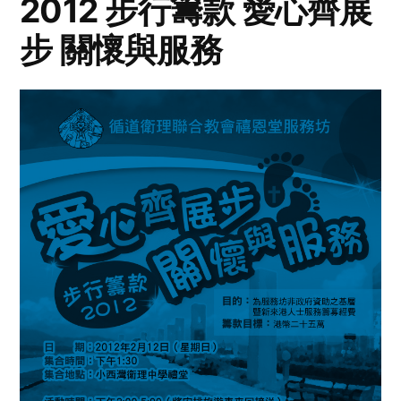
2012 步行籌款 愛心齊展
步 關懷與服務