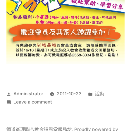
Posted
Posted
Administrator
2011-10-23
活動
by
on
in
Leave a comment
2011
年
服
循道衛理聯合教會禧恩堂服務坊
,
Proudly powered by