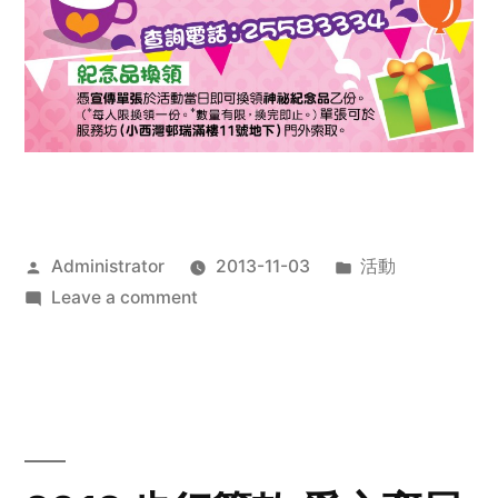
Posted
Posted
Administrator
2013-11-03
活動
by
on
in
Leave a comment
2013
禧
恩
「家‧
點‧
愛」