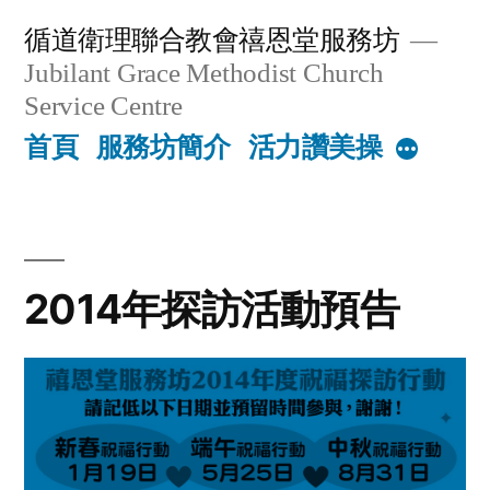
Skip
循道衛理聯合教會禧恩堂服務坊
to
Jubilant Grace Methodist Church
content
Service Centre
首頁
服務坊簡介
活力讚美操
More
2014年探訪活動預告