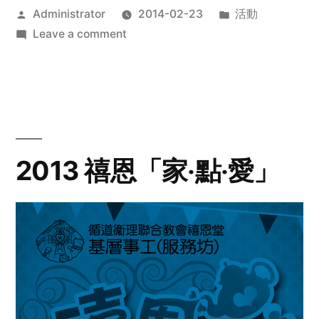
Posted
Posted
Administrator
2014-02-23
活動
by
on
in
Leave a comment
2014
年
探
訪
活
動
2013 禧恩「家‧點‧愛」
預
告