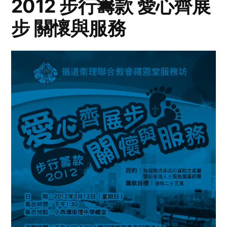
2012 步行籌款 愛心齊展
步 關懷與服務