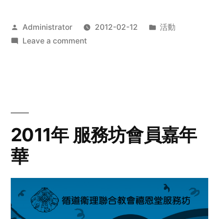
Posted
Posted
Administrator
2012-02-12
活動
by
on
in
Leave a comment
2012
步
行
籌
款
愛
2011年 服務坊會員嘉年
心
華
齊
展
步
關
懷
與