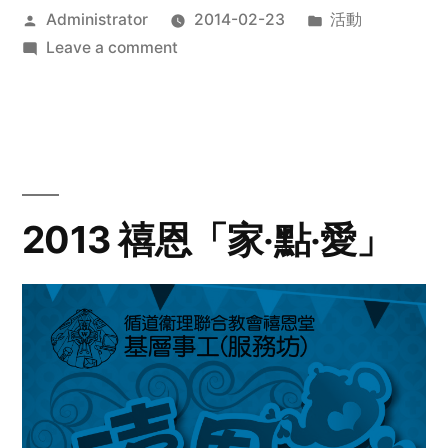
Posted
Posted
Administrator
2014-02-23
活動
by
on
in
Leave a comment
2014
年
探
訪
活
動
2013 禧恩「家‧點‧愛」
預
告