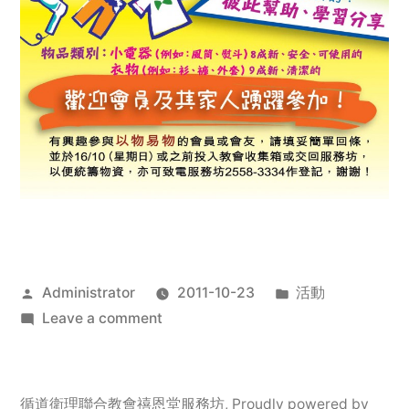
Posted
Posted
Administrator
2011-10-23
活動
by
on
in
Leave a comment
2011
年
服
循道衛理聯合教會禧恩堂服務坊
,
Proudly powered by