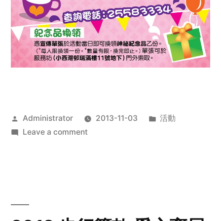
Posted
Posted
Administrator
2013-11-03
活動
by
on
in
Leave a comment
2013
禧
恩
「家‧
點‧
愛」