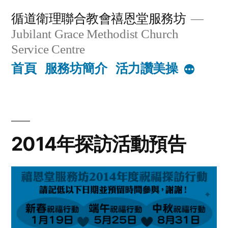
Skip
循道衛理聯合教會禧恩堂服務坊
to
Jubilant Grace Methodist Church
content
Service Centre
首頁
服務坊簡介
活力讚美操
More
2014年探訪活動預告