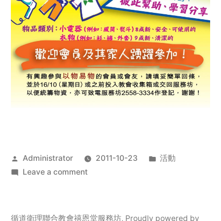
Posted
Posted
Administrator
2011-10-23
活動
by
on
in
Leave a comment
2011
年
服
循道衛理聯合教會禧恩堂服務坊
,
Proudly powered by