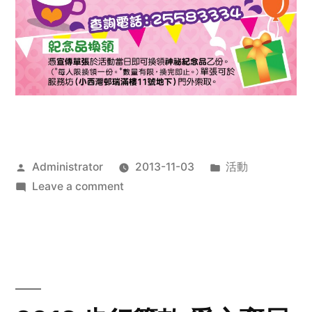
Posted
Posted
Administrator
2013-11-03
活動
by
on
in
Leave a comment
2013
禧
恩
「家‧
點‧
愛」