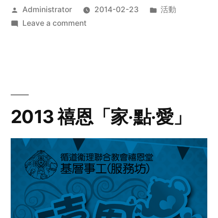
Posted
Posted
Administrator
2014-02-23
活動
by
on
in
Leave a comment
2014
年
探
訪
活
動
2013 禧恩「家‧點‧愛」
預
告