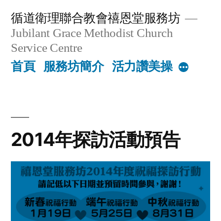
Skip
循道衛理聯合教會禧恩堂服務坊
to
Jubilant Grace Methodist Church
content
Service Centre
首頁
服務坊簡介
活力讚美操
More
2014年探訪活動預告