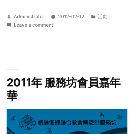
Posted
Posted
Administrator
2012-02-12
活動
by
on
in
Leave a comment
2012
步
行
籌
款
愛
2011年 服務坊會員嘉年
心
華
齊
展
步
關
懷
與