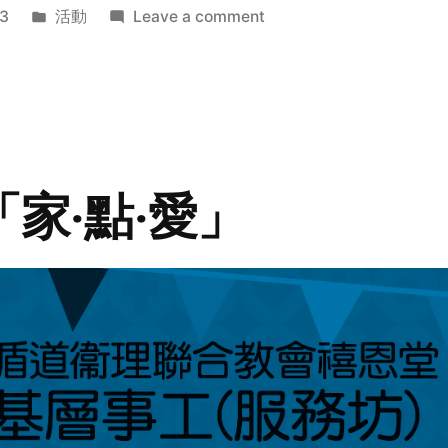
Posted
on
3
活動
Leave a comment
in
2014
年
探
訪
活
動
「家‧點‧愛」
預
告