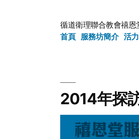
Skip
to
循道衛理聯合教會禧恩
content
首頁
服務坊簡介
活力
2014年探