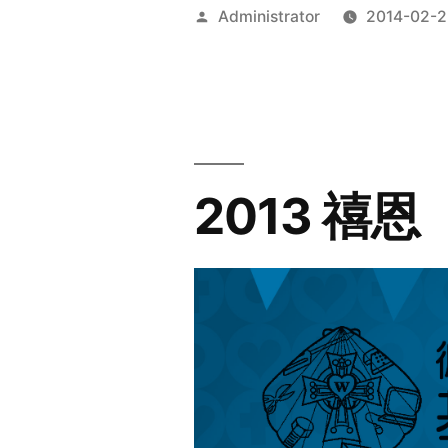
Posted
Administrator
2014-02-2
by
2013 禧恩