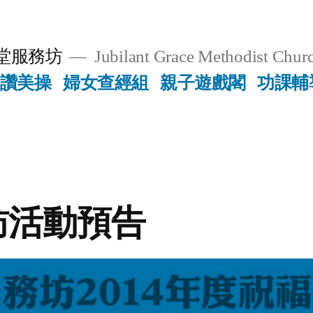
堂服務坊
Jubilant Grace Methodist Churc
讚美操
婦女查經組
親子遊戲閣
功課輔
訪活動預告