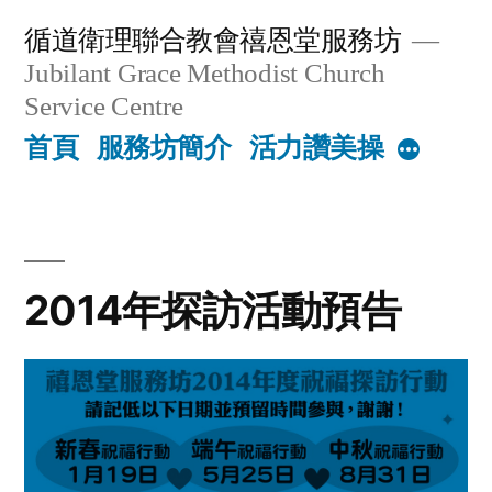
Skip
循道衛理聯合教會禧恩堂服務坊
to
Jubilant Grace Methodist Church
content
Service Centre
首頁
服務坊簡介
活力讚美操
More
2014年探訪活動預告