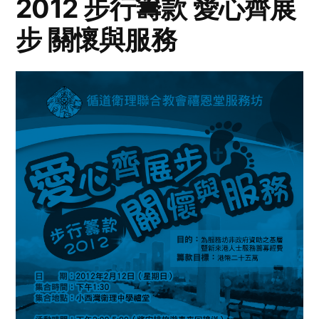
2012 步行籌款 愛心齊展
步 關懷與服務