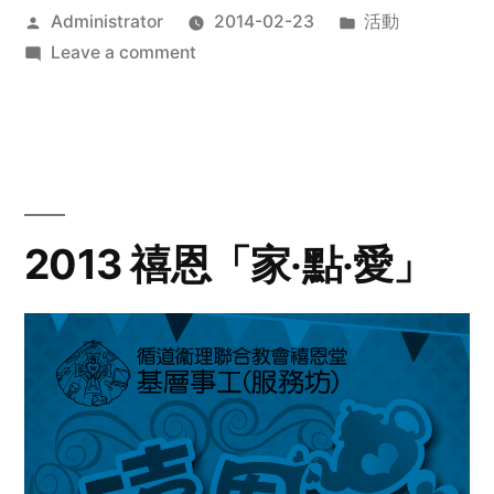
Posted
Posted
Administrator
2014-02-23
活動
by
on
in
Leave a comment
2014
年
探
訪
活
動
2013 禧恩「家‧點‧愛」
預
告