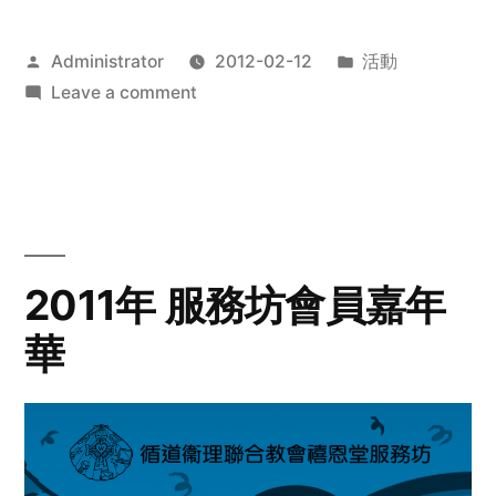
Posted
Posted
Administrator
2012-02-12
活動
by
on
in
Leave a comment
2012
步
行
籌
款
愛
2011年 服務坊會員嘉年
心
華
齊
展
步
關
懷
與