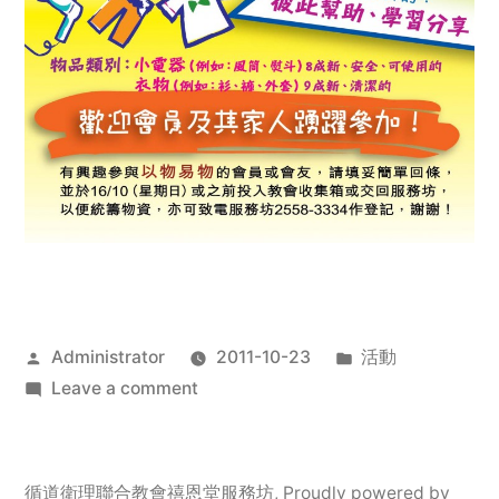
Posted
Posted
Administrator
2011-10-23
活動
by
on
in
Leave a comment
2011
年
服
循道衛理聯合教會禧恩堂服務坊
,
Proudly powered by