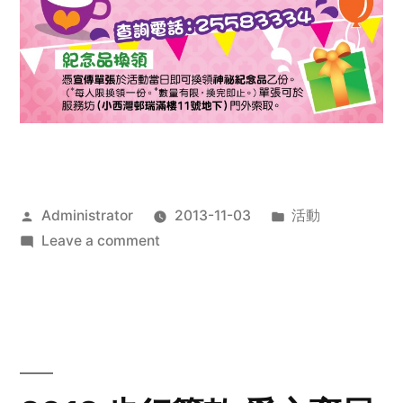
Posted
Posted
Administrator
2013-11-03
活動
by
on
in
Leave a comment
2013
禧
恩
「家‧
點‧
愛」