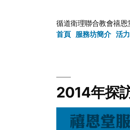
Skip
to
循道衛理聯合教會禧恩
content
首頁
服務坊簡介
活力
2014年探