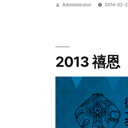
Posted
Administrator
2014-02-2
by
2013 禧恩