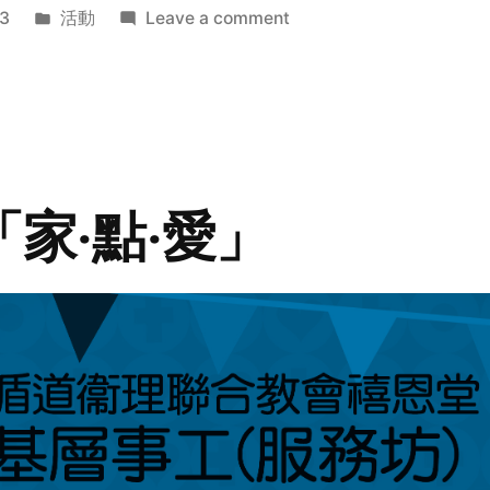
Posted
on
3
活動
Leave a comment
in
2014
年
探
訪
活
動
「家‧點‧愛」
預
告