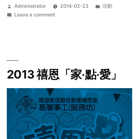
Posted
Posted
Administrator
2014-02-23
活動
by
on
in
Leave a comment
2014
年
探
訪
活
動
2013 禧恩「家‧點‧愛」
預
告