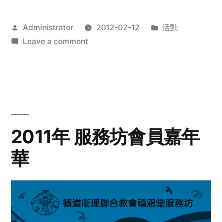
Posted
Posted
Administrator
2012-02-12
活動
by
on
in
Leave a comment
2012
步
行
籌
款
愛
2011年 服務坊會員嘉年
心
華
齊
展
步
關
懷
與