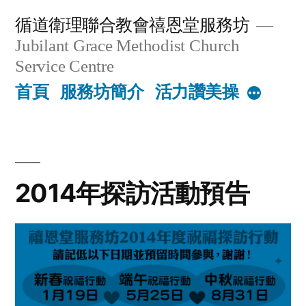
Skip
循道衛理聯合教會禧恩堂服務坊
to
Jubilant Grace Methodist Church
content
Service Centre
首頁
服務坊簡介
活力讚美操
More
2014年探訪活動預告