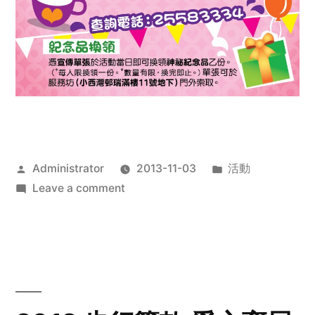
Posted
Posted
Administrator
2013-11-03
活動
by
on
in
Leave a comment
2013
禧
恩
「家‧
點‧
愛」