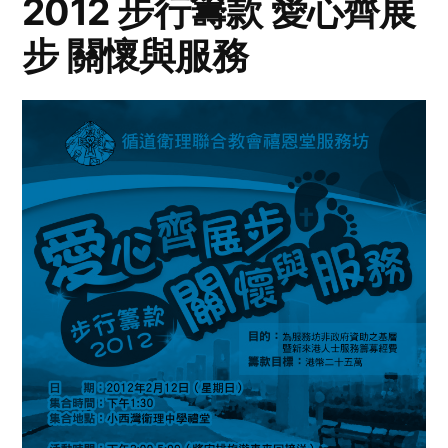
2012 步行籌款 愛心齊展
步 關懷與服務