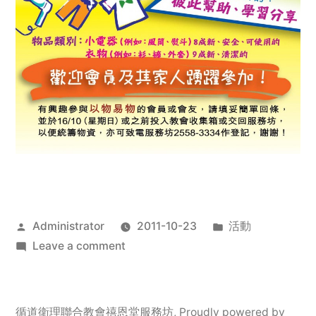
Posted
Posted
Administrator
2011-10-23
活動
by
on
in
Leave a comment
2011
年
服
循道衛理聯合教會禧恩堂服務坊
,
Proudly powered by