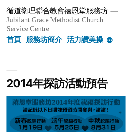
Skip
循道衛理聯合教會禧恩堂服務坊
to
Jubilant Grace Methodist Church
content
Service Centre
首頁
服務坊簡介
活力讚美操
More
2014年探訪活動預告