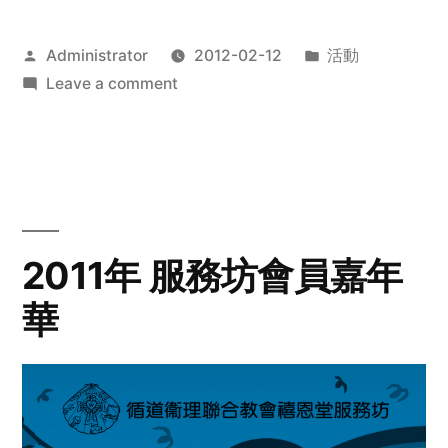
Posted
Posted
Administrator
2012-02-12
活動
by
on
in
Leave a comment
2012
步
行
籌
款
愛
2011年 服務坊會員嘉年
心
華
齊
展
步
關
懷
與