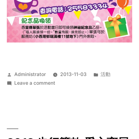
Posted
Posted
Administrator
2013-11-03
活動
by
on
in
Leave a comment
2013
禧
恩
「家‧
點‧
愛」