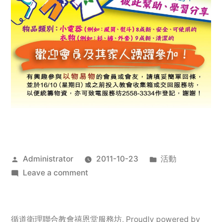
Posted
Posted
Administrator
2011-10-23
活動
by
on
in
Leave a comment
2011
年
服
循道衛理聯合教會禧恩堂服務坊
,
Proudly powered by