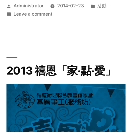
Posted
Posted
Administrator
2014-02-23
活動
by
on
in
Leave a comment
2014
年
探
訪
活
動
2013 禧恩「家‧點‧愛」
預
告