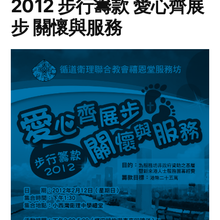
2012 步行籌款 愛心齊展
步 關懷與服務