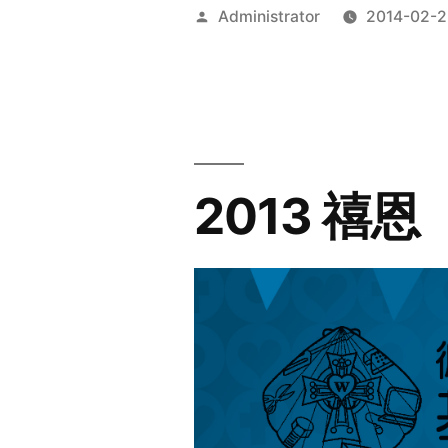
Posted
Administrator
2014-02-2
by
2013 禧恩