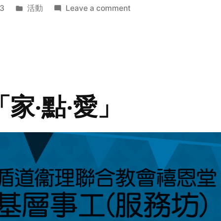
Posted
on
3
活動
Leave a comment
in
2014
年
探
訪
活
動
「家‧點‧愛」
預
告