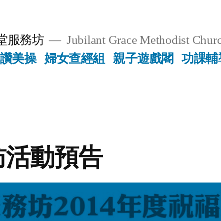
堂服務坊
Jubilant Grace Methodist Churc
讚美操
婦女查經組
親子遊戲閣
功課輔
訪活動預告