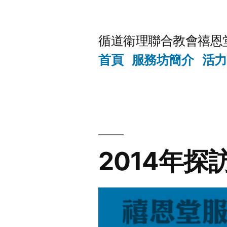
Skip
to
循道衛理聯合教會禧恩
content
首頁
服務坊簡介
活力
2014年探