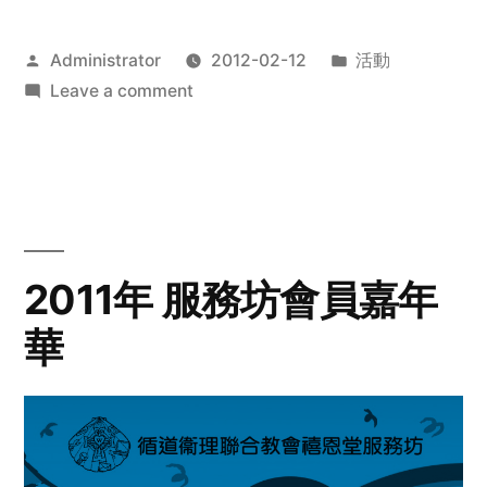
Posted
Posted
Administrator
2012-02-12
活動
by
on
in
Leave a comment
2012
步
行
籌
款
愛
2011年 服務坊會員嘉年
心
華
齊
展
步
關
懷
與