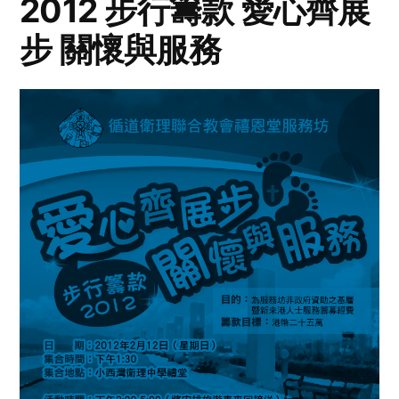
2012 步行籌款 愛心齊展
步 關懷與服務