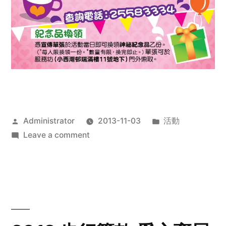
Posted
Posted
Administrator
2013-11-03
活動
by
on
in
Leave a comment
2013
禧
恩
「家‧
點‧
愛」