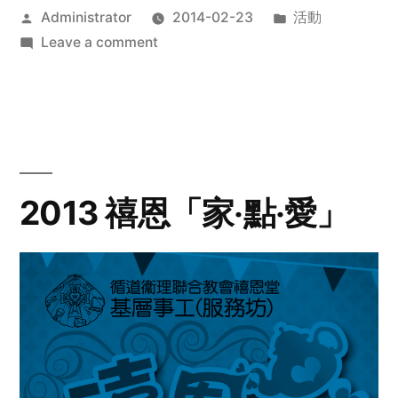
Posted
Posted
Administrator
2014-02-23
活動
by
on
in
Leave a comment
2014
年
探
訪
活
動
2013 禧恩「家‧點‧愛」
預
告