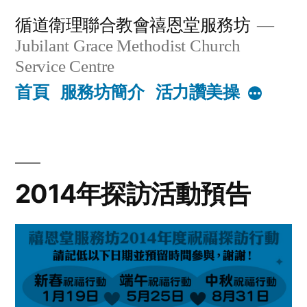
Skip
循道衛理聯合教會禧恩堂服務坊
to
Jubilant Grace Methodist Church
content
Service Centre
首頁
服務坊簡介
活力讚美操
More
2014年探訪活動預告