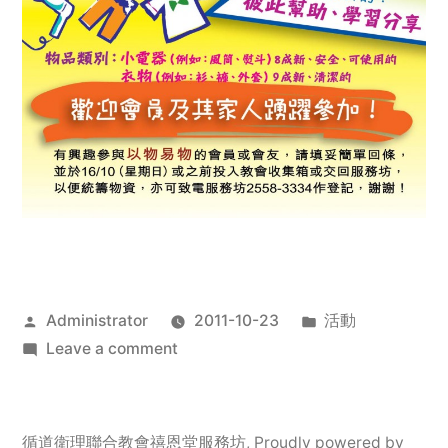
Posted
Posted
Administrator
2011-10-23
活動
by
on
in
Leave a comment
2011
年
服
循道衛理聯合教會禧恩堂服務坊
,
Proudly powered by