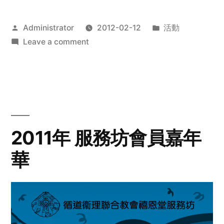
Posted
Posted
Administrator
2012-02-12
活動
by
on
in
Leave a comment
2012
步
行
籌
款
愛
2011年 服務坊會員嘉年
心
華
齊
展
步
關
懷
與