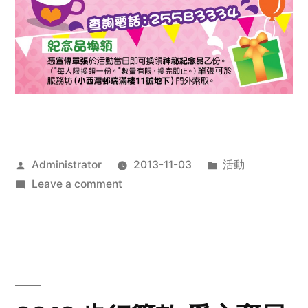
Posted
Posted
Administrator
2013-11-03
活動
by
on
in
Leave a comment
2013
禧
恩
「家‧
點‧
愛」