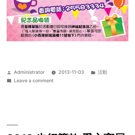
Posted
Posted
Administrator
2013-11-03
活動
by
on
in
Leave a comment
2013
禧
恩
「家‧
點‧
愛」