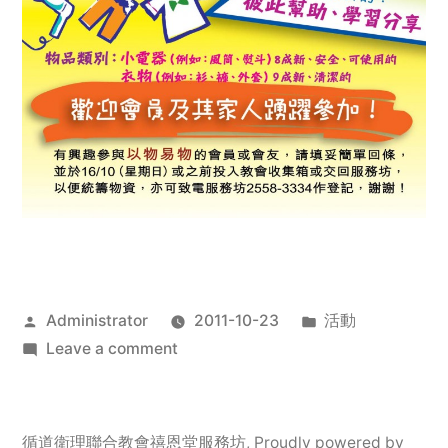
Posted
Posted
Administrator
2011-10-23
活動
by
on
in
Leave a comment
2011
年
服
循道衛理聯合教會禧恩堂服務坊
,
Proudly powered by