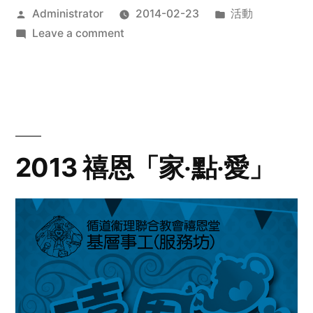
Posted
Posted
Administrator
2014-02-23
活動
by
on
in
Leave a comment
2014
年
探
訪
活
動
2013 禧恩「家‧點‧愛」
預
告