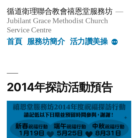
Skip
循道衛理聯合教會禧恩堂服務坊
to
Jubilant Grace Methodist Church
content
Service Centre
首頁
服務坊簡介
活力讚美操
More
2014年探訪活動預告