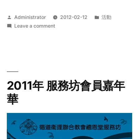
Posted
Posted
Administrator
2012-02-12
活動
by
on
in
Leave a comment
2012
步
行
籌
款
愛
2011年 服務坊會員嘉年
心
華
齊
展
步
關
懷
與