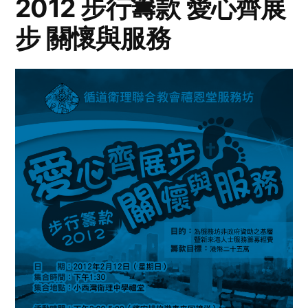
2012 步行籌款 愛心齊展
步 關懷與服務