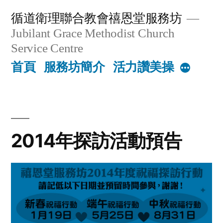
Skip
循道衛理聯合教會禧恩堂服務坊
to
Jubilant Grace Methodist Church
content
Service Centre
首頁
服務坊簡介
活力讚美操
More
2014年探訪活動預告