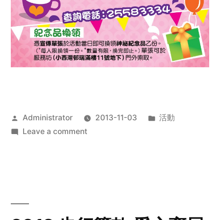
Posted
Posted
Administrator
2013-11-03
活動
by
on
in
Leave a comment
2013
禧
恩
「家‧
點‧
愛」