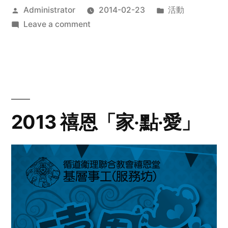
Posted
Posted
Administrator
2014-02-23
活動
by
on
in
Leave a comment
2014
年
探
訪
活
動
2013 禧恩「家‧點‧愛」
預
告