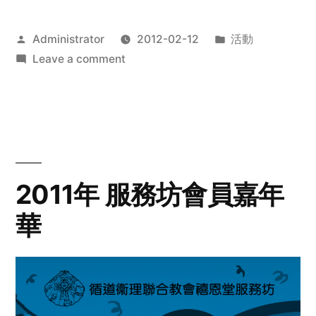
Posted
Posted
Administrator
2012-02-12
活動
by
on
in
Leave a comment
2012
步
行
籌
款
愛
2011年 服務坊會員嘉年
心
華
齊
展
步
關
懷
與