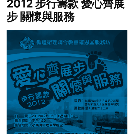
2012 步行籌款 愛心齊展
步 關懷與服務