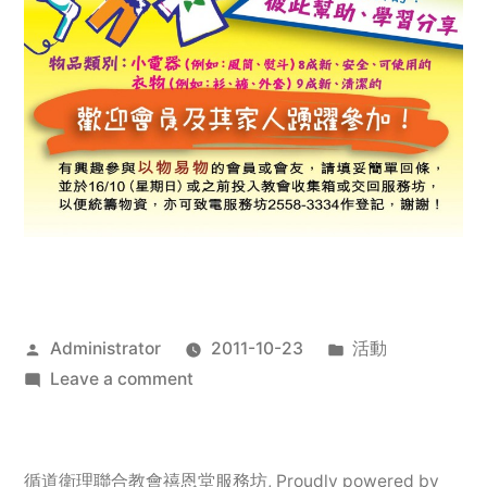
Posted
Posted
Administrator
2011-10-23
活動
by
on
in
Leave a comment
2011
年
服
循道衛理聯合教會禧恩堂服務坊
,
Proudly powered by