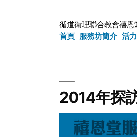
Skip
to
循道衛理聯合教會禧恩
content
首頁
服務坊簡介
活力
2014年探