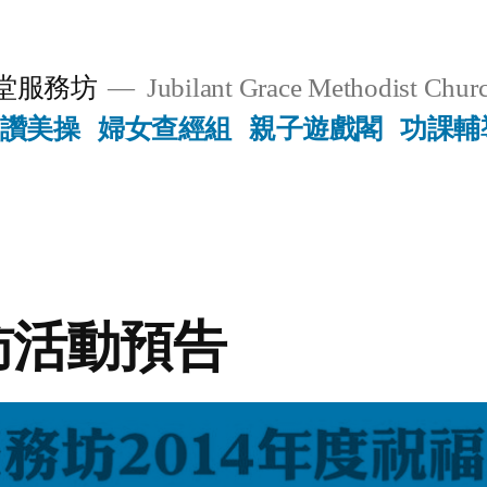
堂服務坊
Jubilant Grace Methodist Churc
讚美操
婦女查經組
親子遊戲閣
功課輔
訪活動預告