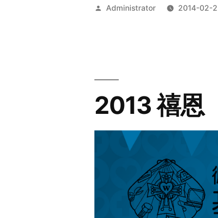
Posted
Administrator
2014-02-2
by
2013 禧恩