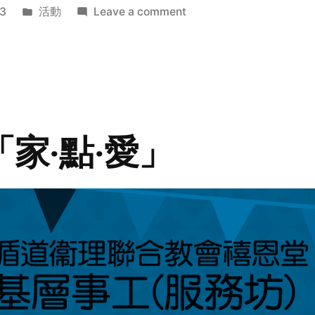
Posted
on
3
活動
Leave a comment
in
2014
年
探
訪
活
動
「家‧點‧愛」
預
告