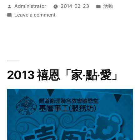
Posted
Posted
Administrator
2014-02-23
活動
by
on
in
Leave a comment
2014
年
探
訪
活
動
2013 禧恩「家‧點‧愛」
預
告