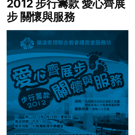
2012 步行籌款 愛心齊展
步 關懷與服務