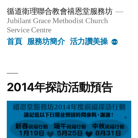
Skip
循道衛理聯合教會禧恩堂服務坊
to
Jubilant Grace Methodist Church
content
Service Centre
首頁
服務坊簡介
活力讚美操
More
2014年探訪活動預告