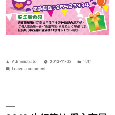
Posted
Posted
Administrator
2013-11-03
活動
by
on
in
Leave a comment
2013
禧
恩
「家‧
點‧
愛」