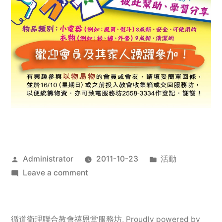
Posted
Posted
Administrator
2011-10-23
活動
by
on
in
Leave a comment
2011
年
服
循道衛理聯合教會禧恩堂服務坊
,
Proudly powered by