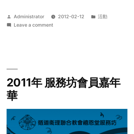
Posted
Posted
Administrator
2012-02-12
活動
by
on
in
Leave a comment
2012
步
行
籌
款
愛
2011年 服務坊會員嘉年
心
華
齊
展
步
關
懷
與