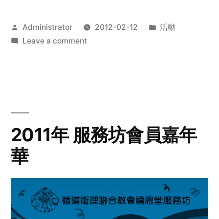
Posted
Posted
Administrator
2012-02-12
活動
by
on
in
Leave a comment
2012
步
行
籌
款
愛
2011年 服務坊會員嘉年
心
華
齊
展
步
關
懷
與