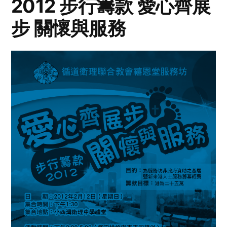
2012 步行籌款 愛心齊展
步 關懷與服務