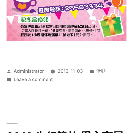
Posted
Posted
Administrator
2013-11-03
活動
by
on
in
Leave a comment
2013
禧
恩
「家‧
點‧
愛」