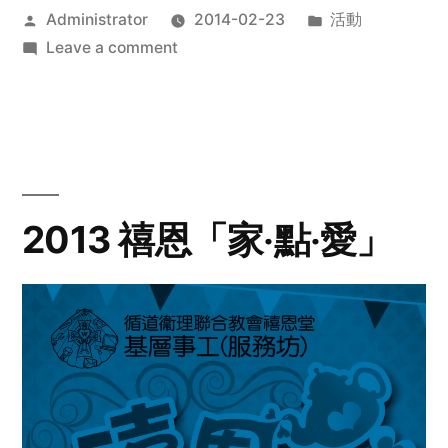
Posted
Posted
Administrator
2014-02-23
活動
by
on
in
Leave a comment
2014
年
探
訪
活
動
2013 禧恩「家‧點‧愛」
預
告