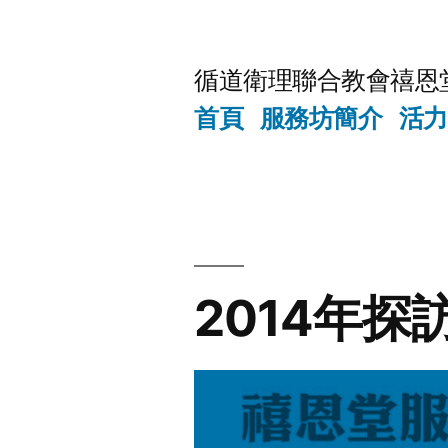
Skip
to
循道衛理聯合教會禧恩
content
首頁
服務坊簡介
活力
2014年探