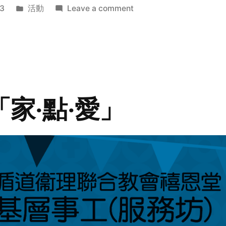
Posted
on
3
活動
Leave a comment
in
2014
年
探
訪
活
動
「家‧點‧愛」
預
告