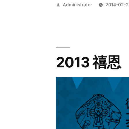
Posted
Administrator
2014-02-2
by
2013 禧恩