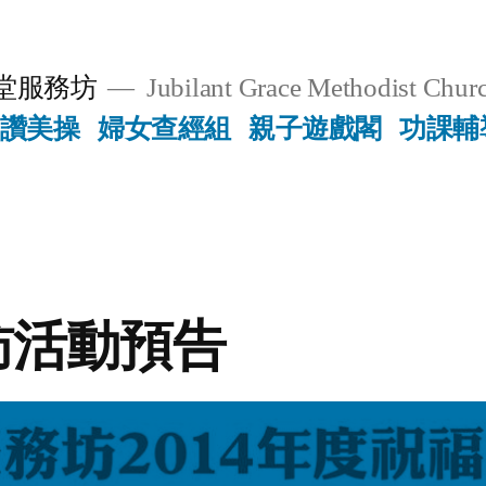
堂服務坊
Jubilant Grace Methodist Churc
讚美操
婦女查經組
親子遊戲閣
功課輔
訪活動預告