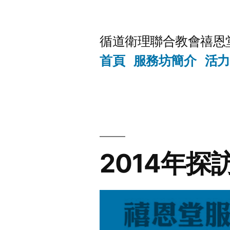
Skip
to
循道衛理聯合教會禧恩
content
首頁
服務坊簡介
活力
2014年探