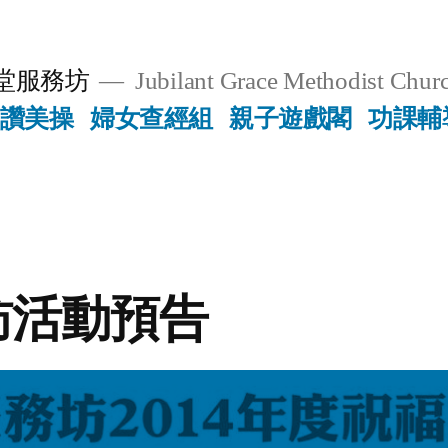
堂服務坊
Jubilant Grace Methodist Churc
讚美操
婦女查經組
親子遊戲閣
功課輔
訪活動預告