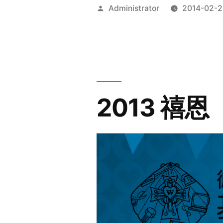
Posted
Administrator
2014-02-2
by
2013 禧恩