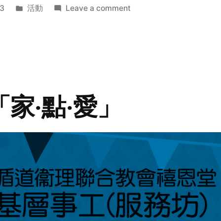
Posted
on
3
活動
Leave a comment
in
2014
年
探
訪
活
動
「家‧點‧愛」
預
告