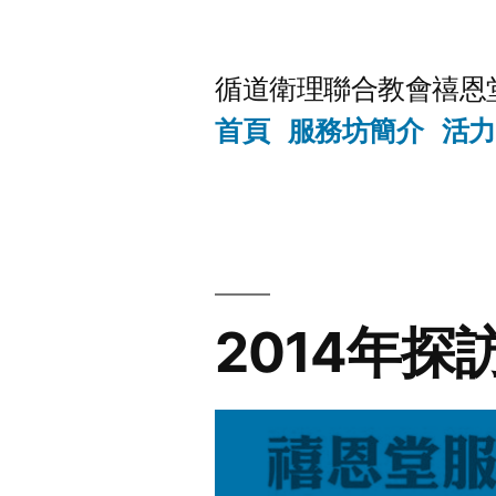
Skip
to
循道衛理聯合教會禧恩
content
首頁
服務坊簡介
活力
2014年探