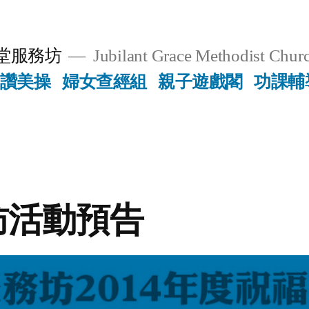
堂服務坊
Jubilant Grace Methodist Churc
讚美操
婦女查經組
親子遊戲閣
功課輔
訪活動預告