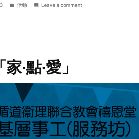
Posted
on
3
活動
Leave a comment
in
2014
年
探
訪
活
動
「家‧點‧愛」
預
告