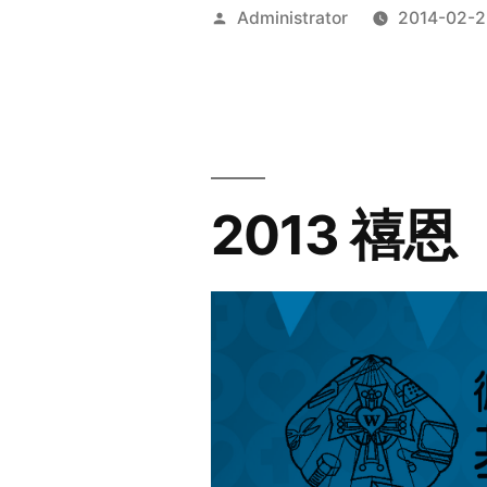
Posted
Administrator
2014-02-2
by
2013 禧恩