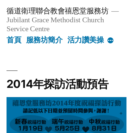
Skip
循道衛理聯合教會禧恩堂服務坊
to
Jubilant Grace Methodist Church
content
Service Centre
首頁
服務坊簡介
活力讚美操
More
2014年探訪活動預告