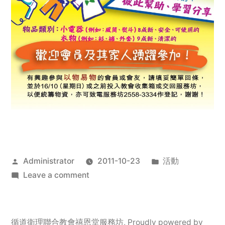
Posted
Posted
Administrator
2011-10-23
活動
by
on
in
Leave a comment
2011
年
服
循道衛理聯合教會禧恩堂服務坊
,
Proudly powered by