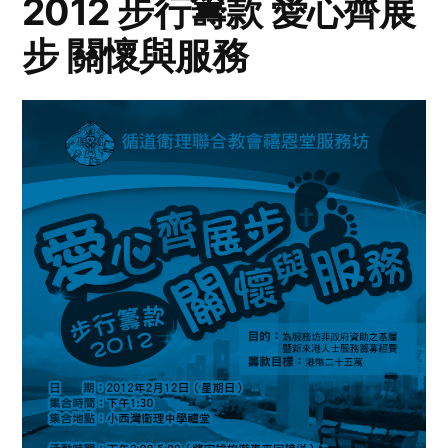
2012 步行籌款 愛心齊展
步 關懷與服務