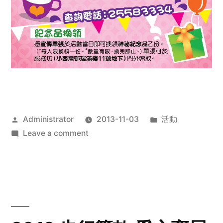
Posted
Posted
Administrator
2013-11-03
活動
by
on
in
Leave a comment
2013
禧
恩
「家‧
點‧
愛」