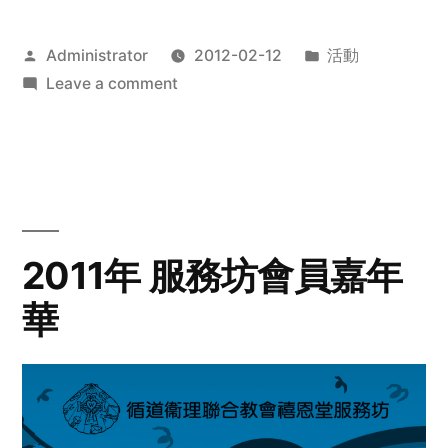
Posted
Posted
Administrator
2012-02-12
活動
by
on
in
Leave a comment
2012
步
行
籌
款
愛
2011年 服務坊會員嘉年
心
華
齊
展
步
關
懷
與