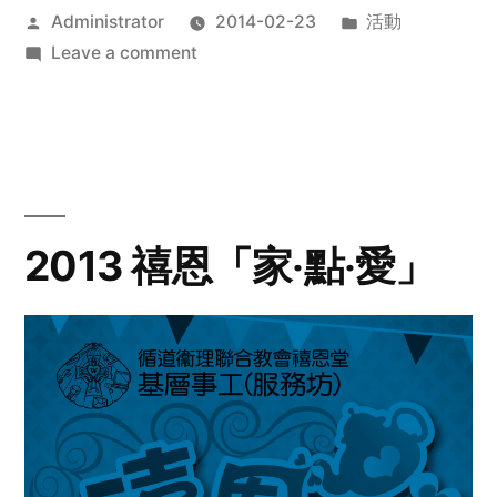
Posted
Posted
Administrator
2014-02-23
活動
by
on
in
Leave a comment
2014
年
探
訪
活
動
2013 禧恩「家‧點‧愛」
預
告